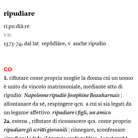
ripudiare
ri
|
pu
|
dià
|
re
v.tr.
1373-74; dal lat. repŭdĭāre, v. anche ripudio.
CO
1.
rifiutare come propria moglie la donna cui un uomo
è unito da vincolo matrimoniale, mediante atto di
ripudio:
Napoleone ripudiò Josephine Beauharnais
|
allontanare da sé, respingere qcn. a cui si sia legati da
un legame affettivo:
ripudiare i figli
,
un amico
2a.
estens., rifiutare di riconoscere qcs. come proprio:
ripudiare gli scritti giovanili
|
rinnegare, sconfessare: