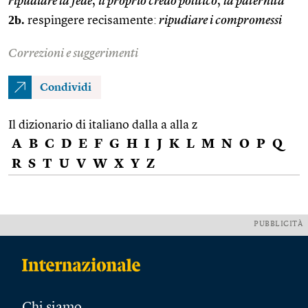
ripudiare la fede
,
il proprio credo politico
,
la paternità
2b.
respingere recisamente:
ripudiare i compromessi
Correzioni e suggerimenti
Condividi
Il dizionario di italiano dalla a alla z
A
B
C
D
E
F
G
H
I
J
K
L
M
N
O
P
Q
R
S
T
U
V
W
X
Y
Z
PUBBLICITÀ