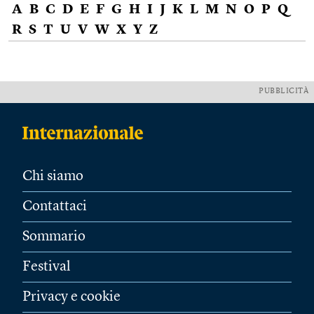
A
B
C
D
E
F
G
H
I
J
K
L
M
N
O
P
Q
R
S
T
U
V
W
X
Y
Z
PUBBLICITÀ
Chi siamo
Contattaci
Sommario
Festival
Privacy e cookie