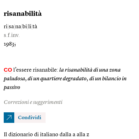
risanabilità
ri
|
sa
|
na
|
bi
|
li
|
tà
s.f.inv.
1983;
CO
l’essere risanabile:
la risanabilità di una zona
paludosa
,
di un quartiere degradato
,
di un bilancio in
passivo
Correzioni e suggerimenti
Condividi
Il dizionario di italiano dalla a alla z