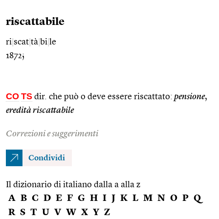
riscattabile
ri
|
scat
|
tà
|
bi
|
le
1872;
CO
TS
dir. che può o deve essere riscattato:
pensione
,
eredità riscattabile
Correzioni e suggerimenti
Condividi
Il dizionario di italiano dalla a alla z
A
B
C
D
E
F
G
H
I
J
K
L
M
N
O
P
Q
R
S
T
U
V
W
X
Y
Z