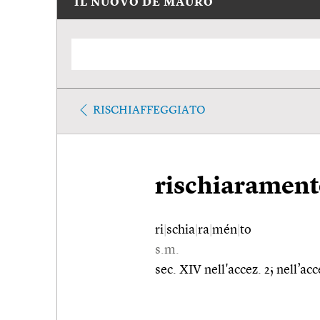
IL NUOVO DE MAURO
RISCHIAFFEGGIATO
rischiaramen
ri
|
schia
|
ra
|
mén
|
to
s.m.
sec. XIV nell'accez. 2; nell’acc