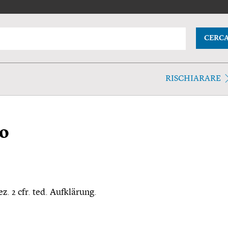
CERC
RISCHIARARE
to
ez. 2 cfr. ted. Aufklärung.