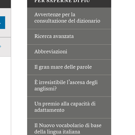
PER SAPERNE DI PIÙ
Avvertenze per la
consultazione del dizionario
A
Ricerca avanzata
Abbreviazioni
Il gran mare delle parole
È irresistibile l’ascesa degli
anglismi?
Un premio alla capacità di
adattamento
Il Nuovo vocabolario di base
della lingua italiana