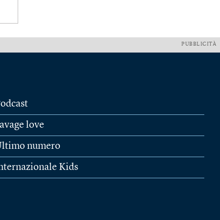
PUBBLICITÀ
odcast
avage love
ltimo numero
nternazionale Kids