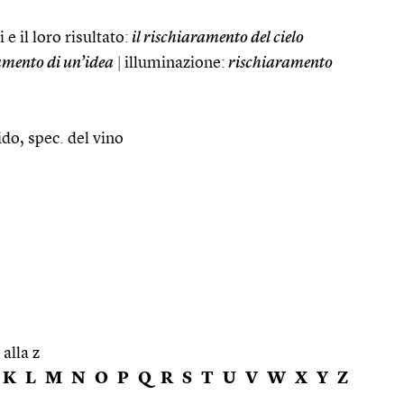
i e il loro risultato:
il rischiaramento del cielo
amento di un’idea
|
illuminazione:
rischiaramento
do, spec. del vino
 alla z
K
L
M
N
O
P
Q
R
S
T
U
V
W
X
Y
Z