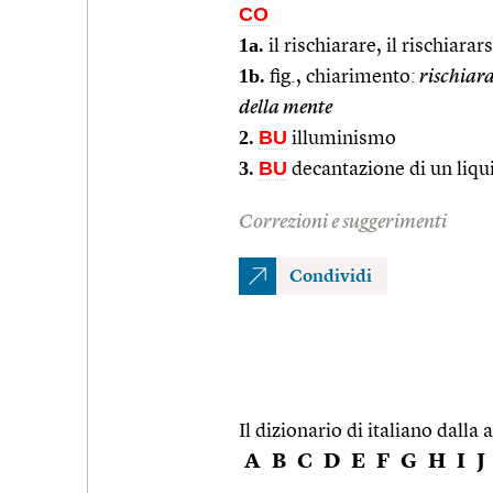
CO
1a.
il rischiarare, il rischiarars
1b.
fig., chiarimento:
rischiar
della mente
2.
BU
illuminismo
3.
BU
decantazione di un liqui
Correzioni e suggerimenti
Condividi
Il dizionario di italiano dalla a
A
B
C
D
E
F
G
H
I
J