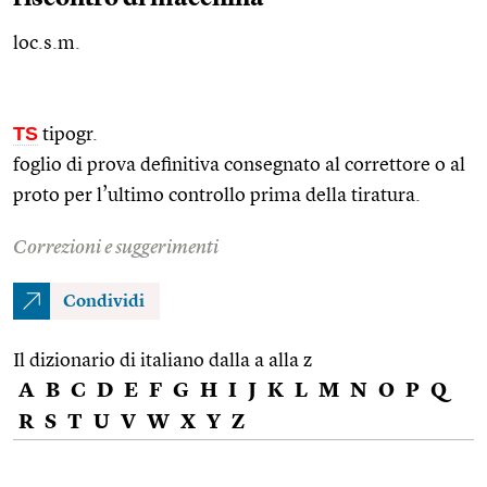
loc.s.m.
TS
tipogr.
foglio di prova definitiva consegnato al correttore o al
proto per l’ultimo controllo prima della tiratura.
Correzioni e suggerimenti
Condividi
Il dizionario di italiano dalla a alla z
A
B
C
D
E
F
G
H
I
J
K
L
M
N
O
P
Q
R
S
T
U
V
W
X
Y
Z