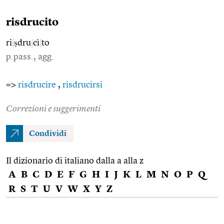
risdrucito
ri
|
ṣdru
|
cì
|
to
p.pass., agg.
=>
risdrucire
,
risdrucirsi
Correzioni e suggerimenti
Condividi
Il dizionario di italiano dalla a alla z
A
B
C
D
E
F
G
H
I
J
K
L
M
N
O
P
Q
R
S
T
U
V
W
X
Y
Z