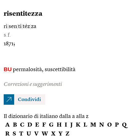
risentitezza
ri
|
sen
|
ti
|
téz
|
za
s.f.
1871;
BU
permalosità, suscettibilità
Correzioni e suggerimenti
Condividi
Il dizionario di italiano dalla a alla z
A
B
C
D
E
F
G
H
I
J
K
L
M
N
O
P
Q
R
S
T
U
V
W
X
Y
Z