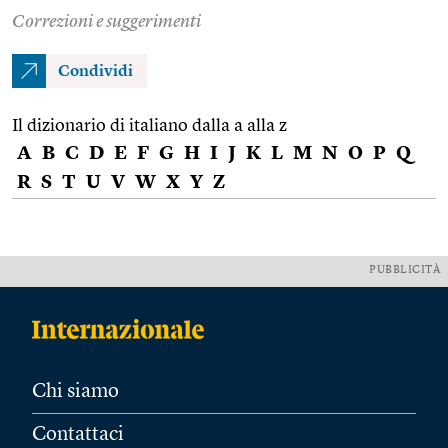
Correzioni e suggerimenti
Condividi
Il dizionario di italiano dalla a alla z
A
B
C
D
E
F
G
H
I
J
K
L
M
N
O
P
Q
R
S
T
U
V
W
X
Y
Z
PUBBLICITÀ
Chi siamo
Contattaci