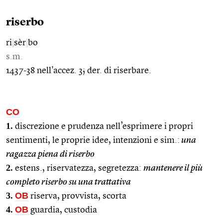
riserbo
ri
|
sèr
|
bo
s.m.
1437-38 nell'accez. 3; der. di riserbare.
CO
1.
discrezione e prudenza nell’esprimere i propri
sentimenti, le proprie idee, intenzioni e sim.:
una
ragazza piena di riserbo
2.
estens., riservatezza, segretezza:
mantenere il più
completo riserbo su una trattativa
3.
OB
riserva, provvista, scorta
4.
OB
guardia, custodia