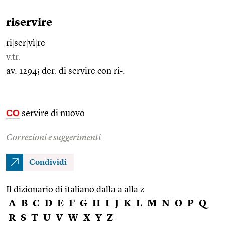
riservire
ri
|
ser
|
vì
|
re
v.tr.
av. 1294; der. di servire con ri-.
CO
servire di nuovo
Correzioni e suggerimenti
Condividi
Il dizionario di italiano dalla a alla z
A
B
C
D
E
F
G
H
I
J
K
L
M
N
O
P
Q
R
S
T
U
V
W
X
Y
Z