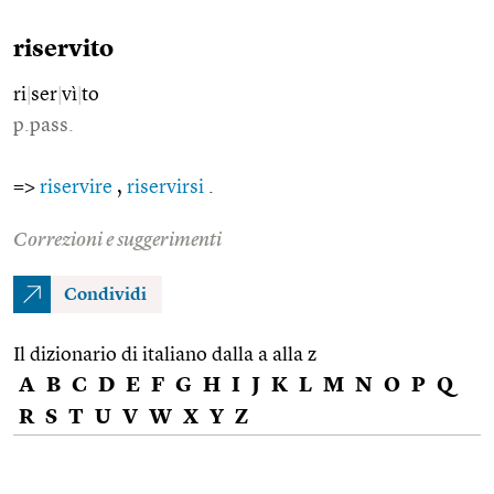
riservito
ri
|
ser
|
vì
|
to
p.pass.
=>
riservire
,
riservirsi
.
Correzioni e suggerimenti
Condividi
Il dizionario di italiano dalla a alla z
A
B
C
D
E
F
G
H
I
J
K
L
M
N
O
P
Q
R
S
T
U
V
W
X
Y
Z