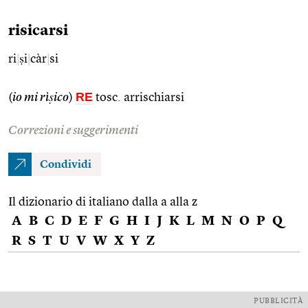
risicarsi
ri
|
ṣi
|
càr
|
si
RE
(
io mi rìṣico
)
tosc. arrischiarsi
Correzioni e suggerimenti
Condividi
Il dizionario di italiano dalla a alla z
A
B
C
D
E
F
G
H
I
J
K
L
M
N
O
P
Q
R
S
T
U
V
W
X
Y
Z
PUBBLICITÀ