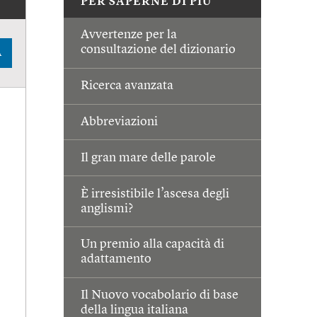
PER SAPERNE DI PIÙ
Avvertenze per la
consultazione del dizionario
A
Ricerca avanzata
Abbreviazioni
Il gran mare delle parole
È irresistibile l’ascesa degli
anglismi?
Un premio alla capacità di
adattamento
Il Nuovo vocabolario di base
della lingua italiana