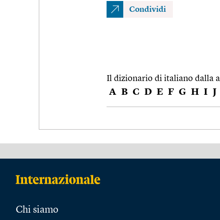
Condividi
Il dizionario di italiano dalla a
A
B
C
D
E
F
G
H
I
J
Chi siamo