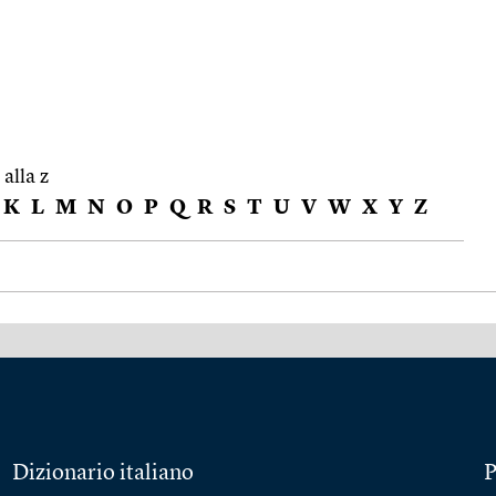
 alla z
K
L
M
N
O
P
Q
R
S
T
U
V
W
X
Y
Z
Dizionario italiano
P