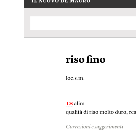
IL NUOVO DE MAURO
riso fino
loc.s.m.
TS
alim.
qualità di riso molto duro, res
Correzioni e suggerimenti