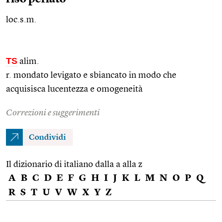
loc.s.m.
TS
alim.
r. mondato levigato e sbiancato in modo che
acquisisca lucentezza e omogeneità
Correzioni e suggerimenti
Condividi
Il dizionario di italiano dalla a alla z
A
B
C
D
E
F
G
H
I
J
K
L
M
N
O
P
Q
R
S
T
U
V
W
X
Y
Z