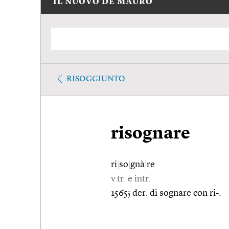
IL NUOVO DE MAURO
RISOGGIUNTO
risognare
ri
|
so
|
gnà
|
re
v.tr. e intr.
1565; der. di sognare con ri-.