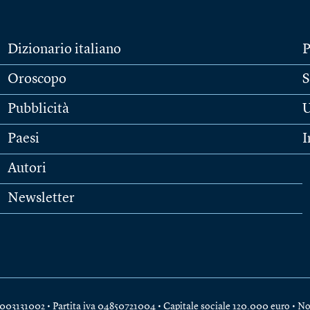
Dizionario italiano
P
Oroscopo
S
Pubblicità
U
Paesi
I
Autori
Newsletter
e 04003131002 • Partita iva 04850721004 • Capitale sociale 120.000 euro •
No