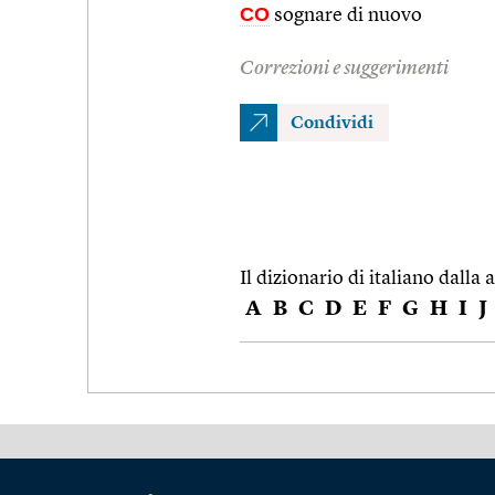
CO
sognare di nuovo
Correzioni e suggerimenti
Condividi
Il dizionario di italiano dalla a
A
B
C
D
E
F
G
H
I
J