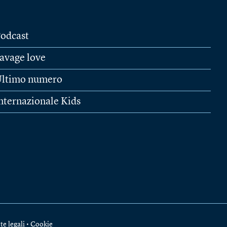
odcast
avage love
ltimo numero
nternazionale Kids
te legali
•
Cookie