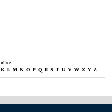
 alla z
K
L
M
N
O
P
Q
R
S
T
U
V
W
X
Y
Z