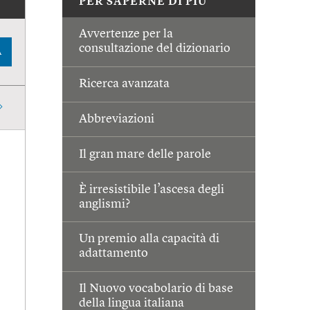
PER SAPERNE DI PIÙ
Avvertenze per la
consultazione del dizionario
A
Ricerca avanzata
Abbreviazioni
Il gran mare delle parole
È irresistibile l’ascesa degli
anglismi?
Un premio alla capacità di
adattamento
Il Nuovo vocabolario di base
della lingua italiana