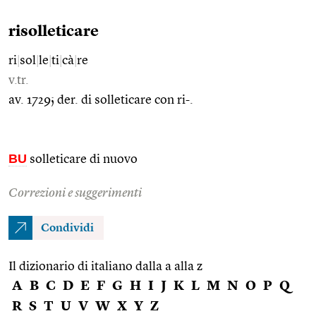
risolleticare
ri
|
sol
|
le
|
ti
|
cà
|
re
v.tr.
av. 1729; der. di solleticare con ri-.
BU
solleticare di nuovo
Correzioni e suggerimenti
Condividi
Il dizionario di italiano dalla a alla z
A
B
C
D
E
F
G
H
I
J
K
L
M
N
O
P
Q
R
S
T
U
V
W
X
Y
Z