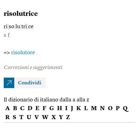
risolutrice
ri
|
so
|
lu
|
trì
|
ce
s.f.
=>
risolutore
.
Correzioni e suggerimenti
Condividi
Il dizionario di italiano dalla a alla z
A
B
C
D
E
F
G
H
I
J
K
L
M
N
O
P
Q
R
S
T
U
V
W
X
Y
Z