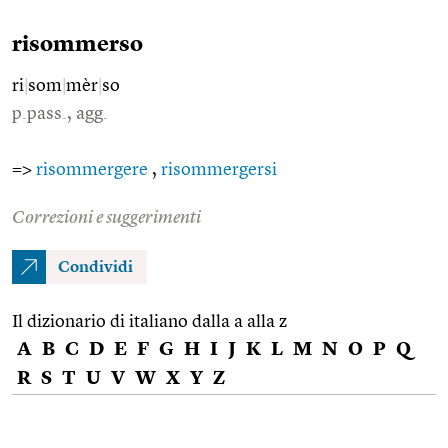
risommerso
ri
|
som
|
mèr
|
so
p.pass., agg.
=>
risommergere
,
risommergersi
Correzioni e suggerimenti
Condividi
Il dizionario di italiano dalla a alla z
A
B
C
D
E
F
G
H
I
J
K
L
M
N
O
P
Q
R
S
T
U
V
W
X
Y
Z