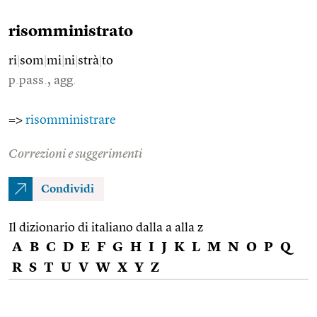
risomministrato
ri
|
som
|
mi
|
ni
|
strà
|
to
p.pass., agg.
=>
risomministrare
Correzioni e suggerimenti
Condividi
Il dizionario di italiano dalla a alla z
A
B
C
D
E
F
G
H
I
J
K
L
M
N
O
P
Q
R
S
T
U
V
W
X
Y
Z