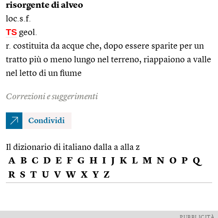
risorgente di alveo
loc.s.f.
TS
geol.
r. costituita da acque che, dopo essere sparite per un
tratto più o meno lungo nel terreno, riappaiono a valle
nel letto di un fiume
Correzioni e suggerimenti
Condividi
Il dizionario di italiano dalla a alla z
A
B
C
D
E
F
G
H
I
J
K
L
M
N
O
P
Q
R
S
T
U
V
W
X
Y
Z
PUBBLICITÀ