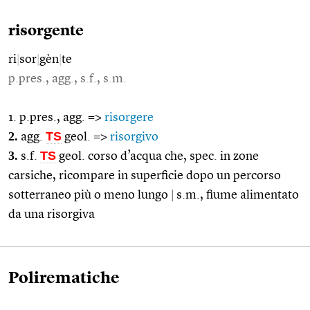
risorgente
ri
|
sor
|
gèn
|
te
p.pres., agg., s.f., s.m.
1. p.pres., agg. =>
risorgere
2.
TS
agg.
geol. =>
risorgivo
3.
TS
s.f.
geol. corso d’acqua che, spec. in zone
carsiche, ricompare in superficie dopo un percorso
sotterraneo più o meno lungo
|
s.m., fiume alimentato
da una risorgiva
Polirematiche