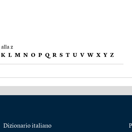
 alla z
K
L
M
N
O
P
Q
R
S
T
U
V
W
X
Y
Z
Dizionario italiano
P