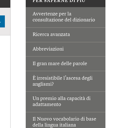
PER SAPERNE DI PIÙ
Avvertenze per la
consultazione del dizionario
A
Ricerca avanzata
Abbreviazioni
Il gran mare delle parole
È irresistibile l’ascesa degli
anglismi?
Un premio alla capacità di
adattamento
Il Nuovo vocabolario di base
della lingua italiana