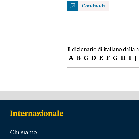
Condividi
Il dizionario di italiano dalla a
A
B
C
D
E
F
G
H
I
J
Chi siamo