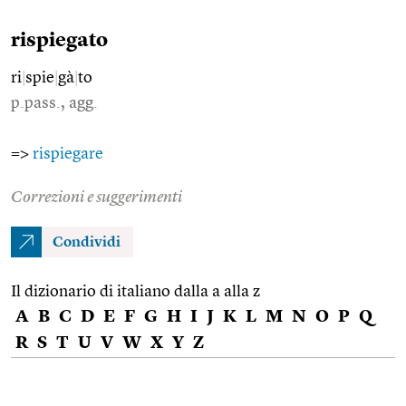
rispiegato
ri
|
spie
|
gà
|
to
p.pass., agg.
=>
rispiegare
Correzioni e suggerimenti
Condividi
Il dizionario di italiano dalla a alla z
A
B
C
D
E
F
G
H
I
J
K
L
M
N
O
P
Q
R
S
T
U
V
W
X
Y
Z