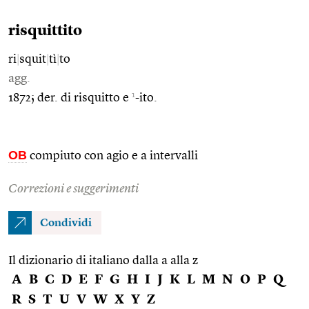
risquittito
ri
|
squit
|
tì
|
to
agg.
1
1872; der. di risquitto e
-ito.
OB
compiuto con agio e a intervalli
Correzioni e suggerimenti
Condividi
Il dizionario di italiano dalla a alla z
A
B
C
D
E
F
G
H
I
J
K
L
M
N
O
P
Q
R
S
T
U
V
W
X
Y
Z