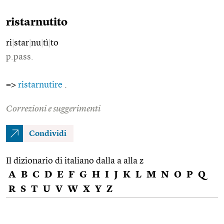
ristarnutito
ri
|
star
|
nu
|
tì
|
to
p.pass.
=>
ristarnutire
.
Correzioni e suggerimenti
Condividi
Il dizionario di italiano dalla a alla z
A
B
C
D
E
F
G
H
I
J
K
L
M
N
O
P
Q
R
S
T
U
V
W
X
Y
Z