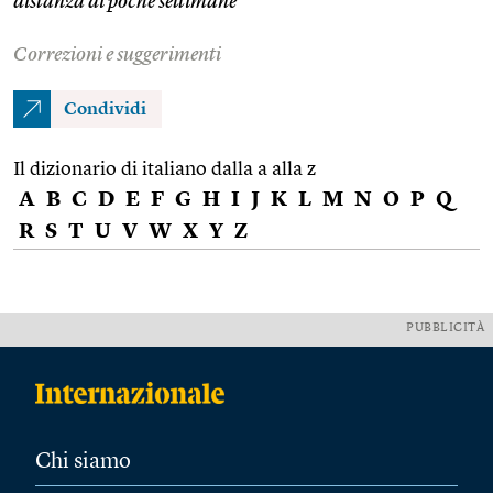
distanza di poche settimane
Correzioni e suggerimenti
Condividi
Il dizionario di italiano dalla a alla z
A
B
C
D
E
F
G
H
I
J
K
L
M
N
O
P
Q
R
S
T
U
V
W
X
Y
Z
PUBBLICITÀ
Chi siamo