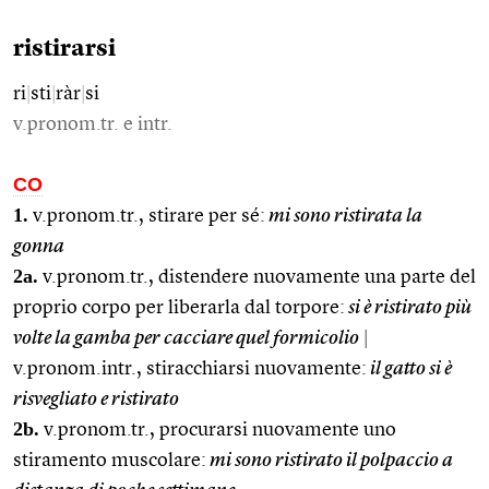
ristirarsi
ri
|
sti
|
ràr
|
si
v.pronom.tr. e intr.
CO
1.
v.pronom.tr., stirare per sé:
mi sono ristirata la
gonna
2a.
v.pronom.tr., distendere nuovamente una parte del
proprio corpo per liberarla dal torpore:
si è ristirato più
volte la gamba per cacciare quel formicolio
|
v.pronom.intr., stiracchiarsi nuovamente:
il gatto si è
risvegliato e ristirato
2b.
v.pronom.tr., procurarsi nuovamente uno
stiramento muscolare:
mi sono ristirato il polpaccio a