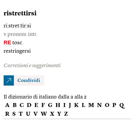
ristrettirsi
ri
|
stret
|
tìr
|
si
v.pronom.intr.
RE
tosc.
restringersi
Correzioni e suggerimenti
Condividi
Il dizionario di italiano dalla a alla z
A
B
C
D
E
F
G
H
I
J
K
L
M
N
O
P
Q
R
S
T
U
V
W
X
Y
Z