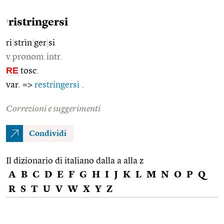
ristringersi
1
ri
|
strìn
|
ger
|
si
v.pronom.intr.
RE
tosc.
var. =>
restringersi
.
Correzioni e suggerimenti
Condividi
Il dizionario di italiano dalla a alla z
A
B
C
D
E
F
G
H
I
J
K
L
M
N
O
P
Q
R
S
T
U
V
W
X
Y
Z