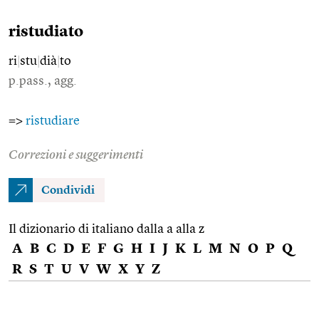
ristudiato
ri
|
stu
|
dià
|
to
p.pass., agg.
=>
ristudiare
Correzioni e suggerimenti
Condividi
Il dizionario di italiano dalla a alla z
A
B
C
D
E
F
G
H
I
J
K
L
M
N
O
P
Q
R
S
T
U
V
W
X
Y
Z