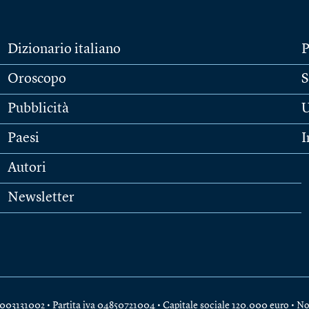
Dizionario italiano
P
Oroscopo
S
Pubblicità
U
Paesi
I
Autori
Newsletter
e 04003131002 • Partita iva 04850721004 • Capitale sociale 120.000 euro •
No