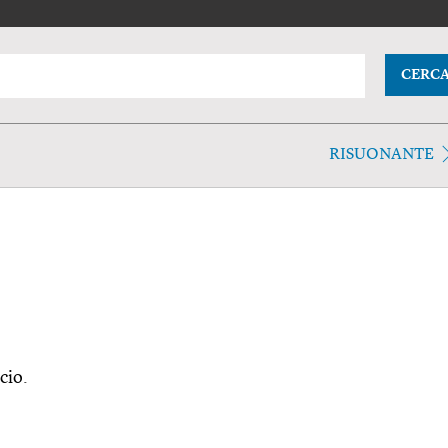
CERC
RISUONANTE
icio.