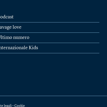
odcast
avage love
ltimo numero
nternazionale Kids
te legali
•
Cookie