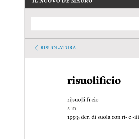
IL NUOVO DE MAURO
RISUOLATURA
risuolificio
ri
|
suo
|
li
|
fì
|
cio
s.m.
1993; der. di suola con ri- e -if