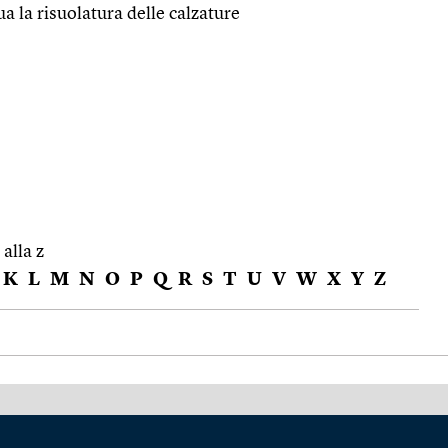
ua la risuolatura delle calzature
 alla z
K
L
M
N
O
P
Q
R
S
T
U
V
W
X
Y
Z