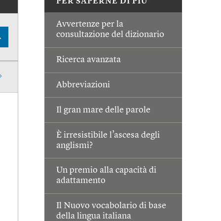
PER SAPERNE DI PIÙ
Avvertenze per la
consultazione del dizionario
A
Ricerca avanzata
Abbreviazioni
Il gran mare delle parole
È irresistibile l’ascesa degli
anglismi?
Un premio alla capacità di
adattamento
Il Nuovo vocabolario di base
della lingua italiana