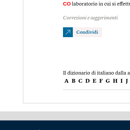
CO
laboratorio in cui si effett
Correzioni e suggerimenti
Condividi
Il dizionario di italiano dalla a
A
B
C
D
E
F
G
H
I
J