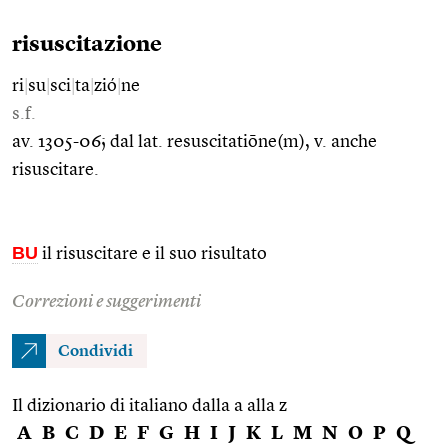
risuscitazione
ri
|
su
|
sci
|
ta
|
zió
|
ne
s.f.
av. 1305-06; dal lat. resuscitatiōne(m), v. anche
risuscitare.
BU
il risuscitare e il suo risultato
Correzioni e suggerimenti
Condividi
Il dizionario di italiano dalla a alla z
A
B
C
D
E
F
G
H
I
J
K
L
M
N
O
P
Q