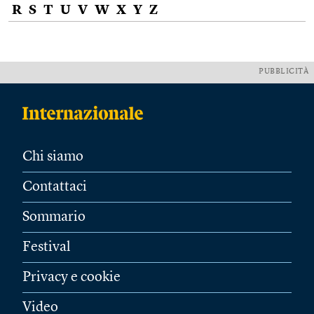
R
S
T
U
V
W
X
Y
Z
PUBBLICITÀ
Chi siamo
Contattaci
Sommario
Festival
Privacy e cookie
Video