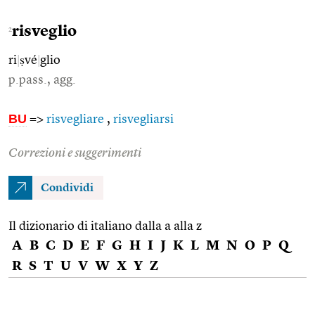
risveglio
2
ri
|
ṣvé
|
glio
p.pass., agg.
BU
=>
risvegliare
,
risvegliarsi
Correzioni e suggerimenti
Condividi
Il dizionario di italiano dalla a alla z
A
B
C
D
E
F
G
H
I
J
K
L
M
N
O
P
Q
R
S
T
U
V
W
X
Y
Z