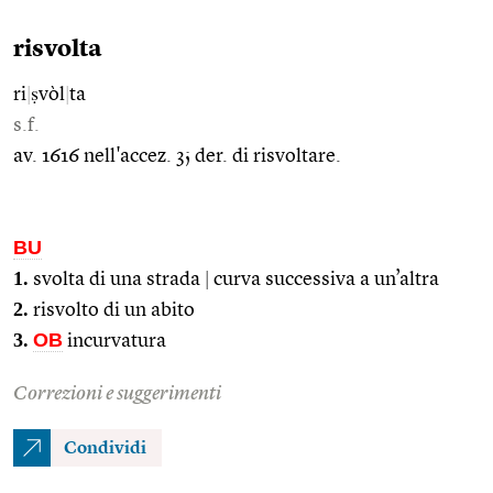
risvolta
ri
|
ṣvòl
|
ta
s.f.
av. 1616 nell'accez. 3; der. di risvoltare.
BU
1.
svolta di una strada
|
curva successiva a un’altra
2.
risvolto di un abito
3.
OB
incurvatura
Correzioni e suggerimenti
Condividi