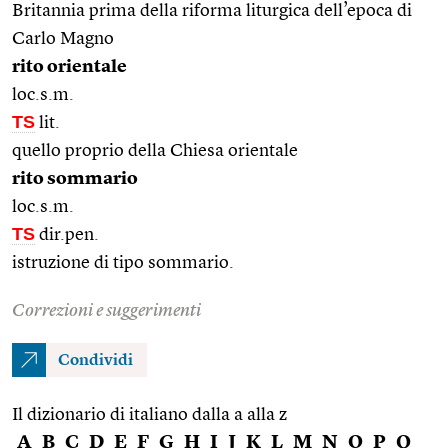
Britannia prima della riforma liturgica dell’epoca di
Carlo Magno
rito orientale
loc.s.m.
TS
lit.
quello proprio della Chiesa orientale
rito sommario
loc.s.m.
TS
dir.pen.
istruzione di tipo sommario.
Correzioni e suggerimenti
Condividi
Il dizionario di italiano dalla a alla z
A
B
C
D
E
F
G
H
I
J
K
L
M
N
O
P
Q