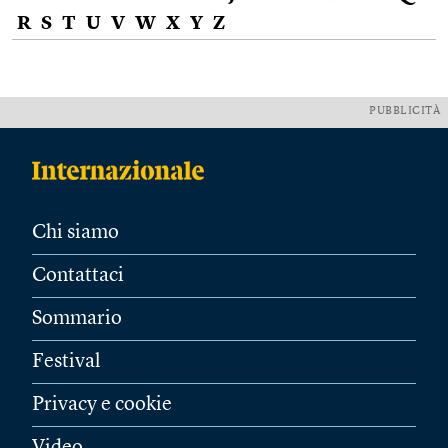
R
S
T
U
V
W
X
Y
Z
PUBBLICITÀ
Chi siamo
Contattaci
Sommario
Festival
Privacy e cookie