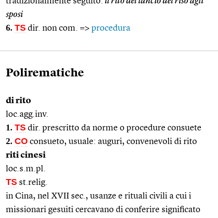
tradizionalmente seguito:
il rito del lancio del riso agli
sposi
6.
TS
dir. non com. =>
procedura
Polirematiche
di rito
loc.agg.inv.
1.
TS
dir. prescritto da norme o procedure consuete
2.
CO
consueto, usuale: auguri, convenevoli di rito
riti cinesi
loc.s.m.pl.
TS
st.relig.
in Cina, nel XVII sec., usanze e rituali civili a cui i
missionari gesuiti cercavano di conferire significato