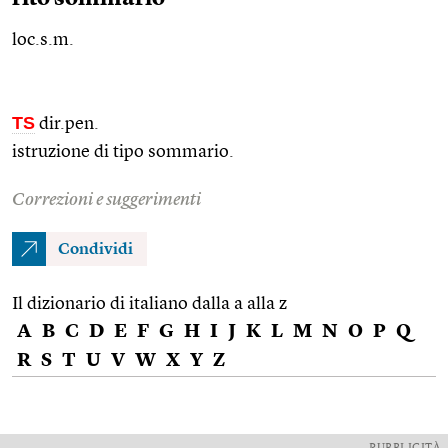
loc.s.m.
TS
dir.pen.
istruzione di tipo sommario.
Correzioni e suggerimenti
Condividi
Il dizionario di italiano dalla a alla z
A
B
C
D
E
F
G
H
I
J
K
L
M
N
O
P
Q
R
S
T
U
V
W
X
Y
Z