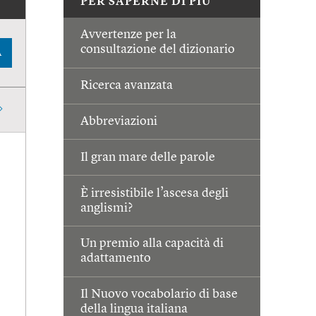
PER SAPERNE DI PIÙ
Avvertenze per la
consultazione del dizionario
A
Ricerca avanzata
Abbreviazioni
Il gran mare delle parole
È irresistibile l’ascesa degli
anglismi?
Un premio alla capacità di
adattamento
Il Nuovo vocabolario di base
della lingua italiana