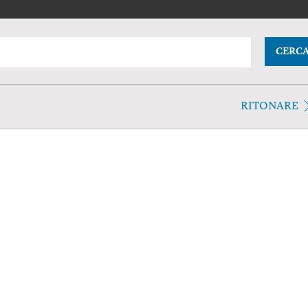
CERC
RITONARE