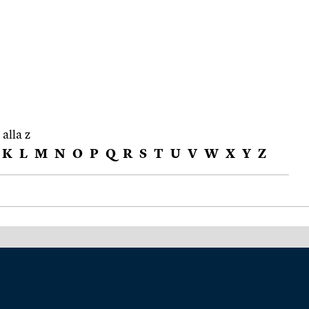
 alla z
K
L
M
N
O
P
Q
R
S
T
U
V
W
X
Y
Z