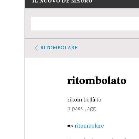
IL NUOVO DE MAURO
RITOMBOLARE
ritombolato
ri
|
tom
|
bo
|
là
|
to
p.pass., agg.
=>
ritombolare