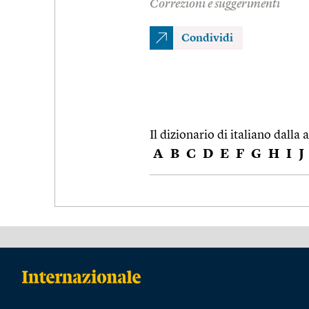
Correzioni e suggerimenti
Condividi
Il dizionario di italiano dalla a
A
B
C
D
E
F
G
H
I
J