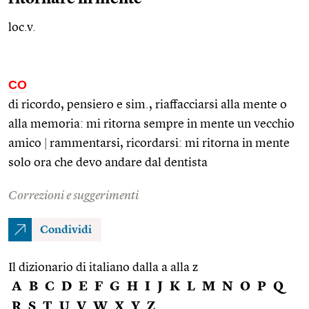
loc.v.
CO
di ricordo, pensiero e
sim.
, riaffacciarsi alla mente o
alla memoria: mi ritorna sempre in mente un vecchio
amico
|
rammentarsi, ricordarsi: mi ritorna in mente
solo ora che devo andare dal dentista
Correzioni e suggerimenti
Condividi
Il dizionario di italiano dalla a alla z
A
B
C
D
E
F
G
H
I
J
K
L
M
N
O
P
Q
R
S
T
U
V
W
X
Y
Z