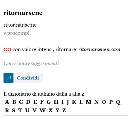
ritornarsene
ri
|
tor
|
nàr
|
se
|
ne
v.procompl.
CO
con valore intens., ritornare:
ritornarsene a casa
Correzioni e suggerimenti
Condividi
Il dizionario di italiano dalla a alla z
A
B
C
D
E
F
G
H
I
J
K
L
M
N
O
P
Q
R
S
T
U
V
W
X
Y
Z