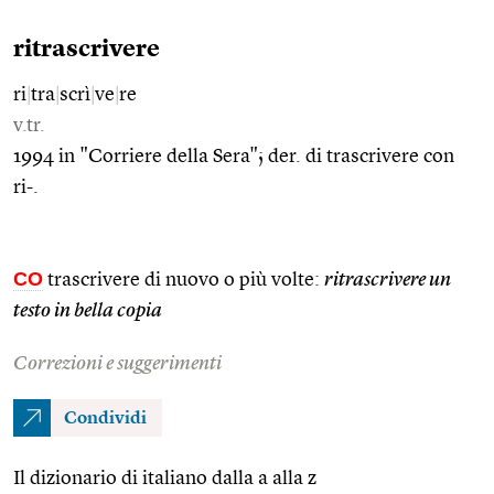
ritrascrivere
ri
|
tra
|
scrì
|
ve
|
re
v.tr.
1994 in "Corriere della Sera"; der. di trascrivere con
ri-.
CO
trascrivere di nuovo o più volte:
ritrascrivere un
testo in bella copia
Correzioni e suggerimenti
Condividi
Il dizionario di italiano dalla a alla z