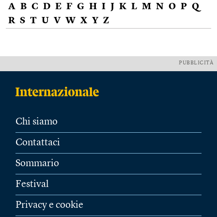
A
B
C
D
E
F
G
H
I
J
K
L
M
N
O
P
Q
R
S
T
U
V
W
X
Y
Z
PUBBLICITÀ
Chi siamo
Contattaci
Sommario
Festival
Privacy e cookie