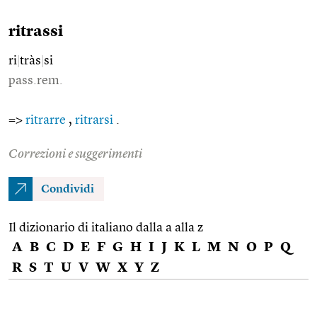
ritrassi
ri
|
tràs
|
si
pass.rem.
=>
ritrarre
,
ritrarsi
.
Correzioni e suggerimenti
Condividi
Il dizionario di italiano dalla a alla z
A
B
C
D
E
F
G
H
I
J
K
L
M
N
O
P
Q
R
S
T
U
V
W
X
Y
Z