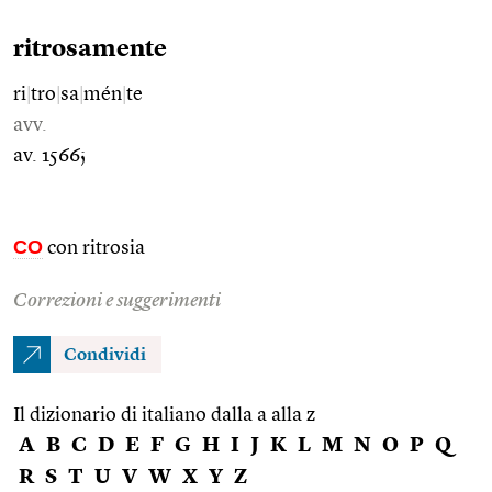
ritrosamente
ri
|
tro
|
sa
|
mén
|
te
avv.
av. 1566;
CO
con ritrosia
Correzioni e suggerimenti
Condividi
Il dizionario di italiano dalla a alla z
A
B
C
D
E
F
G
H
I
J
K
L
M
N
O
P
Q
R
S
T
U
V
W
X
Y
Z