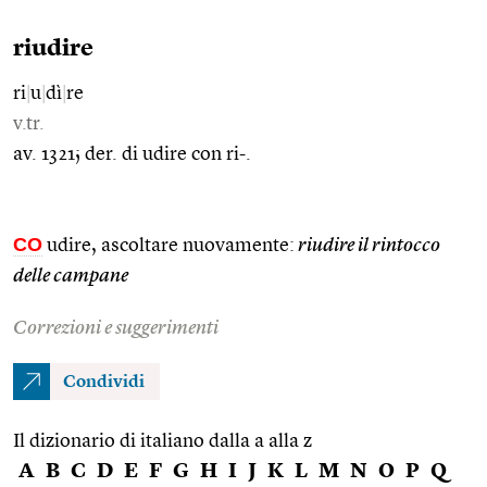
riudire
ri
|
u
|
dì
|
re
v.tr.
av. 1321; der. di udire con ri-.
CO
udire, ascoltare nuovamente:
riudire il rintocco
delle campane
Correzioni e suggerimenti
Condividi
Il dizionario di italiano dalla a alla z
A
B
C
D
E
F
G
H
I
J
K
L
M
N
O
P
Q