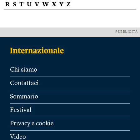
R
S
T
U
V
W
X
Y
Z
PUBBLICITÀ
Chi siamo
Contattaci
Sommario
Festival
Privacy e cookie
Video