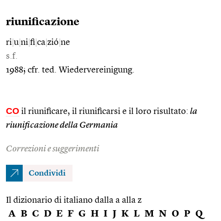
riunificazione
ri
|
u
|
ni
|
fi
|
ca
|
zió
|
ne
s.f.
1988; cfr. ted. Wiedervereinigung.
CO
il riunificare, il riunificarsi e il loro risultato:
la
riunificazione della Germania
Correzioni e suggerimenti
Condividi
Il dizionario di italiano dalla a alla z
A
B
C
D
E
F
G
H
I
J
K
L
M
N
O
P
Q