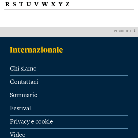
R
S
T
U
V
W
X
Y
Z
PUBBLICITÀ
Chi siamo
Contattaci
Sommario
Festival
Privacy e cookie
Video