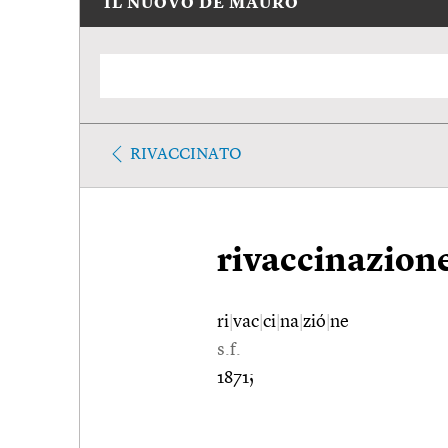
IL NUOVO DE MAURO
RIVACCINATO
rivaccinazion
ri
|
vac
|
ci
|
na
|
zió
|
ne
s.f.
1871;