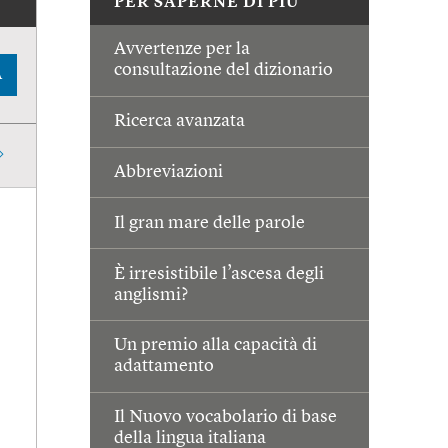
PER SAPERNE DI PIÙ
Avvertenze per la
consultazione del dizionario
A
Ricerca avanzata
Abbreviazioni
Il gran mare delle parole
È irresistibile l’ascesa degli
anglismi?
Un premio alla capacità di
adattamento
Il Nuovo vocabolario di base
della lingua italiana