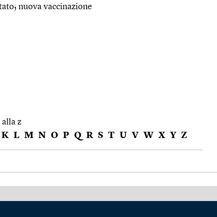
ultato; nuova vaccinazione
 alla z
K
L
M
N
O
P
Q
R
S
T
U
V
W
X
Y
Z