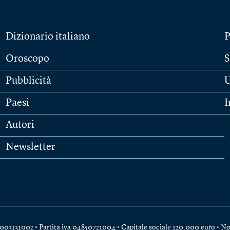
Dizionario italiano
P
Oroscopo
S
Pubblicità
U
Paesi
I
Autori
Newsletter
e 04003131002 • Partita iva 04850721004 • Capitale sociale 120.000 euro •
No