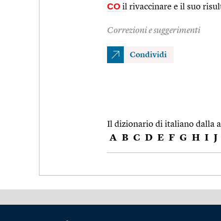
CO
il rivaccinare e il suo ris
Correzioni e suggerimenti
Condividi
Il dizionario di italiano dalla a
A
B
C
D
E
F
G
H
I
J