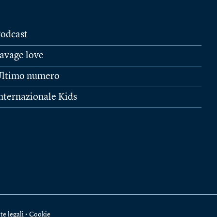
odcast
avage love
ltimo numero
nternazionale Kids
te legali
•
Cookie