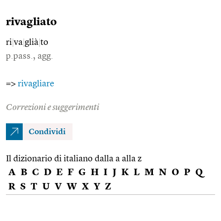
rivagliato
ri
|
va
|
glià
|
to
p.pass., agg.
=>
rivagliare
Correzioni e suggerimenti
Condividi
Il dizionario di italiano dalla a alla z
A
B
C
D
E
F
G
H
I
J
K
L
M
N
O
P
Q
R
S
T
U
V
W
X
Y
Z