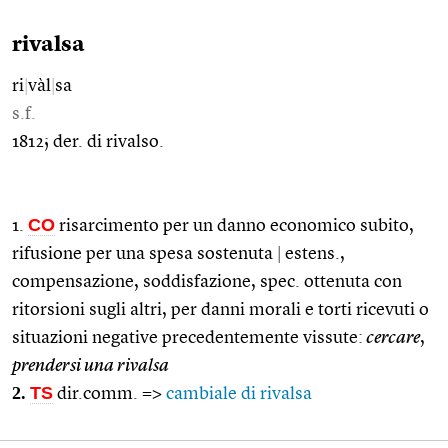
rivalsa
ri
|
vàl
|
sa
s.f.
1812; der. di rivalso.
CO
1.
risarcimento per un danno economico subito,
rifusione per una spesa sostenuta
|
estens.,
compensazione, soddisfazione, spec. ottenuta con
ritorsioni sugli altri, per danni morali e torti ricevuti o
situazioni negative precedentemente vissute:
cercare
,
prendersi una rivalsa
2.
TS
dir.comm. =>
cambiale di rivalsa