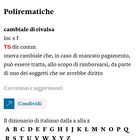
Polirematiche
cambiale di rivalsa
loc.s.f.
TS
dir.comm.
nuova cambiale che, in caso di mancato pagamento,
può essere tratta, allo scopo di rimborsarsi, da parte
di uno dei soggetti che ne avrebbe diritto
Correzioni e suggerimenti
Condividi
Il dizionario di italiano dalla a alla z
A
B
C
D
E
F
G
H
I
J
K
L
M
N
O
P
Q
R
S
T
U
V
W
X
Y
Z