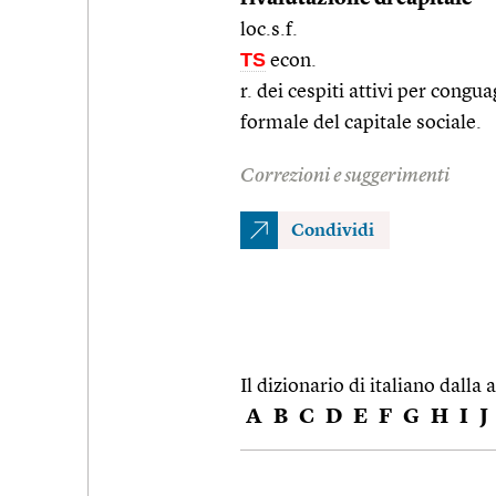
loc.s.f.
TS
econ.
r. dei cespiti attivi per cong
formale del capitale sociale.
Correzioni e suggerimenti
Condividi
Il dizionario di italiano dalla a
A
B
C
D
E
F
G
H
I
J