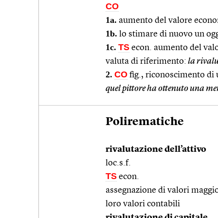
CO
1a.
aumento del valore econo
1b.
lo stimare di nuovo un ogg
1c.
TS
econ. aumento del valor
valuta di riferimento:
la rival
2.
CO
fig., riconoscimento di
quel pittore ha ottenuto una me
Polirematiche
rivalutazione dell’attivo
loc.s.f.
TS
econ.
assegnazione di valori maggior
loro valori contabili
rivalutazione di capitale