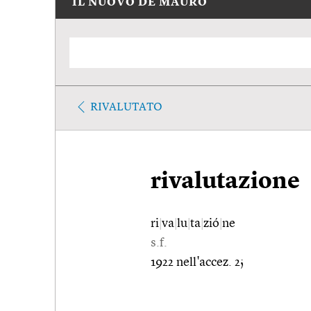
IL NUOVO DE MAURO
RIVALUTATO
rivalutazione
ri
|
va
|
lu
|
ta
|
zió
|
ne
s.f.
1922 nell'accez. 2;