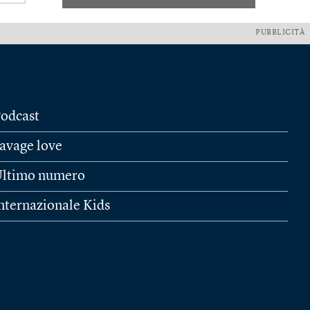
PUBBLICITÀ
odcast
avage love
ltimo numero
nternazionale Kids