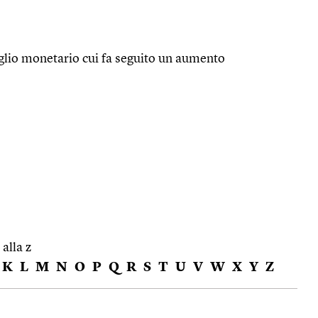
uaglio monetario cui fa seguito un aumento
 alla z
K
L
M
N
O
P
Q
R
S
T
U
V
W
X
Y
Z