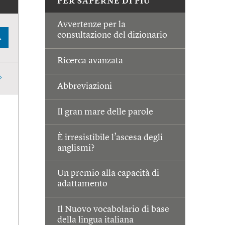
PER SAPERNE DI PIÙ
Avvertenze per la
consultazione del dizionario
A
Ricerca avanzata
Abbreviazioni
Il gran mare delle parole
È irresistibile l’ascesa degli
anglismi?
Un premio alla capacità di
adattamento
Il Nuovo vocabolario di base
della lingua italiana