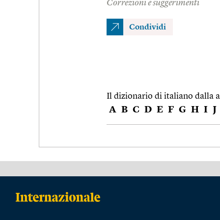
Correzioni e suggerimenti
Condividi
Il dizionario di italiano dalla a
A
B
C
D
E
F
G
H
I
J