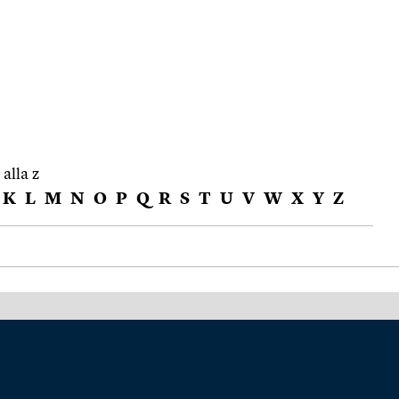
 alla z
K
L
M
N
O
P
Q
R
S
T
U
V
W
X
Y
Z