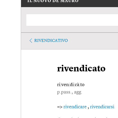
IL NUOVO DE MAURO
RIVENDICATIVO
rivendicato
ri
|
ven
|
di
|
cà
|
to
p.pass., agg.
=>
rivendicare
,
rivendicarsi