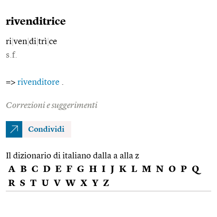
rivenditrice
ri
|
ven
|
di
|
trì
|
ce
s.f.
=>
rivenditore
.
Correzioni e suggerimenti
Condividi
Il dizionario di italiano dalla a alla z
A
B
C
D
E
F
G
H
I
J
K
L
M
N
O
P
Q
R
S
T
U
V
W
X
Y
Z