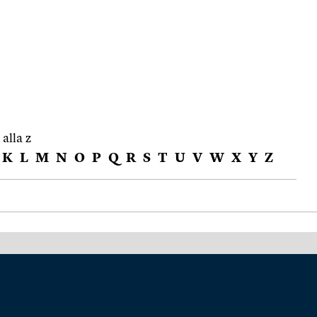
 alla z
K
L
M
N
O
P
Q
R
S
T
U
V
W
X
Y
Z