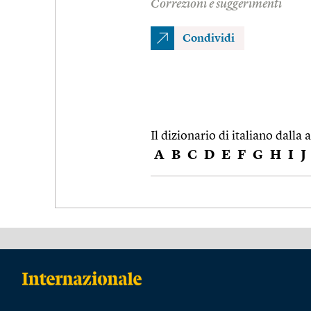
Correzioni e suggerimenti
Condividi
Il dizionario di italiano dalla a
A
B
C
D
E
F
G
H
I
J