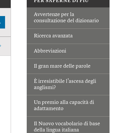
PER SAPERNE DI PIÙ
Avvertenze per la
consultazione del dizionario
A
Ricerca avanzata
Abbreviazioni
Il gran mare delle parole
È irresistibile l’ascesa degli
anglismi?
Un premio alla capacità di
adattamento
Il Nuovo vocabolario di base
della lingua italiana