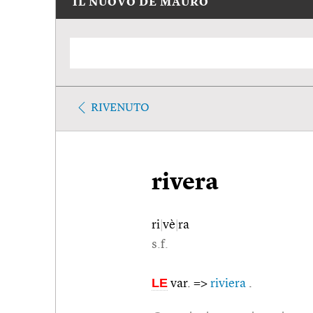
IL NUOVO DE MAURO
RIVENUTO
rivera
ri
|
vè
|
ra
s.f.
LE
var. =>
riviera
.