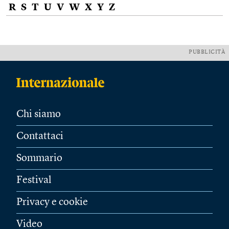
R
S
T
U
V
W
X
Y
Z
PUBBLICITÀ
Chi siamo
Contattaci
Sommario
Festival
Privacy e cookie
Video