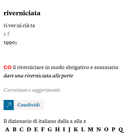
riverniciata
ri
|
ver
|
ni
|
cià
|
ta
s.f.
1990;
CO
il riverniciare in modo sbrigativo e sommario:
dare una riverniciata alle porte
Correzioni e suggerimenti
Condividi
Il dizionario di italiano dalla a alla z
A
B
C
D
E
F
G
H
I
J
K
L
M
N
O
P
Q