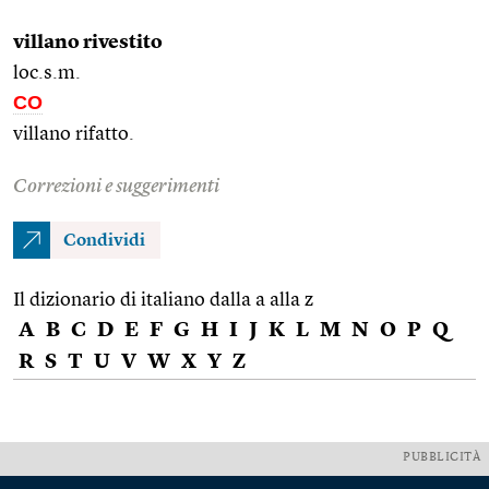
villano rivestito
loc.s.m.
CO
villano rifatto.
Correzioni e suggerimenti
Condividi
Il dizionario di italiano dalla a alla z
A
B
C
D
E
F
G
H
I
J
K
L
M
N
O
P
Q
R
S
T
U
V
W
X
Y
Z
PUBBLICITÀ