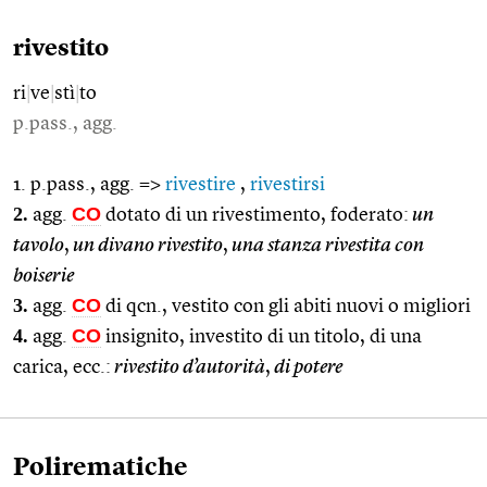
rivestito
ri
|
ve
|
stì
|
to
p.pass., agg.
1. p.pass., agg. =>
rivestire
,
rivestirsi
2.
CO
agg.
dotato di un rivestimento, foderato:
un
tavolo
,
un divano rivestito
,
una stanza rivestita con
boiserie
3.
CO
agg.
di qcn., vestito con gli abiti nuovi o migliori
4.
CO
agg.
insignito, investito di un titolo, di una
carica, ecc.:
rivestito d’autorità
,
di potere
Polirematiche